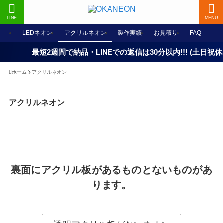
LINE
MENU
LEDネオン
アクリルネオン
製作実績
お見積り
FAQ
最短2週間で納品・LINEでの返信は30分以内!!! (土日祝休み
ホーム
アクリルネオン
アクリルネオン
裏面にアクリル板があるものとないものがあ
ります。