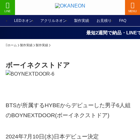
LINE
MENU
LEDネオン
アクリルネオン
製作実績
お見積り
FAQ
最短2週間で納品・LINEでの
ホーム
製作実績
製作実績
ボーイネクストドア
BTSが所属するHYBEからデビューした男子6人組
のBOYNEXTDOOR(ボーイネクストドア)
2024年7月10日(水)日本デビュー決定